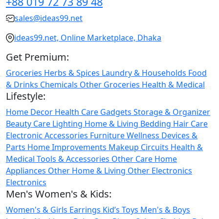
+88 019 72 73 89 48
sales@ideas99.net
ideas99.net, Online Marketplace, Dhaka
Get Premium:
Groceries
Herbs & Spices
Laundry & Households
Food
& Drinks
Chemicals
Other Groceries
Health & Medical
Lifestyle:
Home Decor
Health Care
Gadgets
Storage & Organizer
Beauty Care
Lighting
Home & Living
Bedding
Hair Care
Electronic Accessories
Furniture
Wellness
Devices &
Parts
Home Improvements
Makeup
Circuits
Health &
Medical
Tools & Accessories
Other Care
Home
Appliances
Other Home & Living
Other Electronics
Electronics
Men's Women's & Kids:
Women's & Girls
Earrings
Kid’s Toys
Men's & Boys