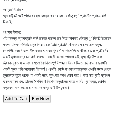
পণ্যের শিরোনাম:
অ্যাবস্ট্রাক্ট আর্ট পলিমার ক্লে দুলন্ত কানের দুল - কৌতুকপূর্ণ প্যাস্টেল প্যাচওয়ার্ক
ডিজাইন
পণ্যের বিবরণ:
এই অনন্য অ্যাবস্ট্রাক্ট আর্ট দুলন্ত কানের দুল দিয়ে আপনার কৌতুকপূর্ণ দিকটি উন্মোচন
করুন! হালকা পলিমার ক্লে দিয়ে হাতে তৈরি প্রতিটি গোলাকার কানের দুলে হলুদ,
গোলাপী, বেগুনি এবং নীল রঙের মনোরম প্যাস্টেল শেডগুলিতে টেক্সচার এবং প্যাটার্নের
একটি মুগ্ধকর প্যাচওয়ার্ক রয়েছে। সাহসী কালো পোলকা ডট, সূক্ষ্ম স্ট্রাইপ এবং
টেক্সচারযুক্ত সারফেসের মতো বৈপরীত্যপূর্ণ উপাদান দিয়ে সজ্জিত এই কানের দুলগুলি
একটি ক্ষুদ্র পরিধানযোগ্য শিল্পকর্ম। এগুলি একটি সাধারণ ল্যাভেন্ডার বেগুনি স্টাড থেকে
সুন্দরভাবে ঝুলে থাকে, যা একটি নরম, সুসংগত স্পর্শ যোগ করে। যারা সারগ্রাহী ফ্যাশন
ভালোবাসেন এবং তাদের দৈনন্দিন বা বিশেষ অনুষ্ঠানের সাজে একটি প্রাণবন্ত, শৈল্পিক
বক্তব্য যোগ করতে চান তাদের জন্য এটি উপযুক্ত।
Add To Cart
Buy Now