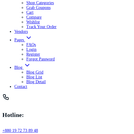
Shop Categories
Grab Coupons
Cart
Compare
Wishlist
Track Your Order
Vendors
Pages
FAQs
Login
Register
Forgot Password
Blog
Blog Grid
Blog List
Blog Detail
Contact
Hotline:
+880 19 72 73 89 48