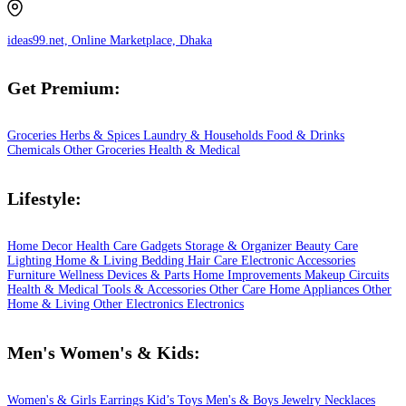
ideas99.net, Online Marketplace, Dhaka
Get Premium:
Groceries
Herbs & Spices
Laundry & Households
Food & Drinks
Chemicals
Other Groceries
Health & Medical
Lifestyle:
Home Decor
Health Care
Gadgets
Storage & Organizer
Beauty Care
Lighting
Home & Living
Bedding
Hair Care
Electronic Accessories
Furniture
Wellness
Devices & Parts
Home Improvements
Makeup
Circuits
Health & Medical
Tools & Accessories
Other Care
Home Appliances
Other
Home & Living
Other Electronics
Electronics
Men's Women's & Kids:
Women's & Girls
Earrings
Kid’s Toys
Men's & Boys
Jewelry
Necklaces