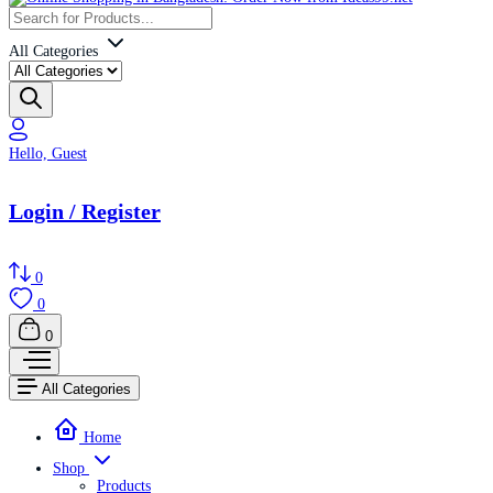
All Categories
Hello, Guest
Login / Register
0
0
0
All Categories
Home
Shop
Products