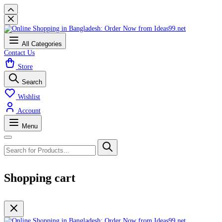
All Categories
Contact Us
Store
Search
Wishlist
Account
Menu
Shopping cart