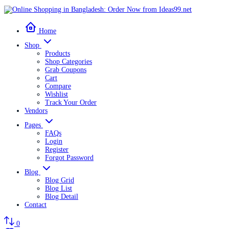
Home
Shop
Products
Shop Categories
Grab Coupons
Cart
Compare
Wishlist
Track Your Order
Vendors
Pages
FAQs
Login
Register
Forgot Password
Blog
Blog Grid
Blog List
Blog Detail
Contact
0