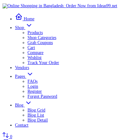
Home
Shop
Products
Shop Categories
Grab Coupons
Cart
Compare
Wishlist
Track Your Order
Vendors
Pages
FAQs
Login
Register
Forgot Password
Blog
Blog Grid
Blog List
Blog Detail
Contact
0