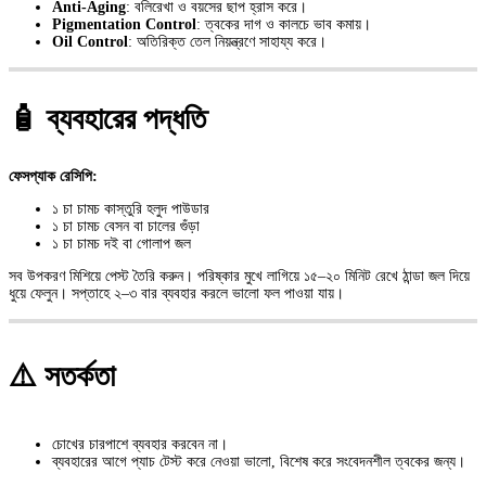
Anti-Aging
: বলিরেখা ও বয়সের ছাপ হ্রাস করে।
Pigmentation Control
: ত্বকের দাগ ও কালচে ভাব কমায়।
Oil Control
: অতিরিক্ত তেল নিয়ন্ত্রণে সাহায্য করে।
🧴 ব্যবহারের পদ্ধতি
ফেসপ্যাক রেসিপি:
১ চা চামচ কাস্তুরি হলুদ পাউডার
১ চা চামচ বেসন বা চালের গুঁড়া
১ চা চামচ দই বা গোলাপ জল
সব উপকরণ মিশিয়ে পেস্ট তৈরি করুন। পরিষ্কার মুখে লাগিয়ে ১৫–২০ মিনিট রেখে ঠান্ডা জল দিয়ে
ধুয়ে ফেলুন। সপ্তাহে ২–৩ বার ব্যবহার করলে ভালো ফল পাওয়া যায়।
⚠️ সতর্কতা
চোখের চারপাশে ব্যবহার করবেন না।
ব্যবহারের আগে প্যাচ টেস্ট করে নেওয়া ভালো, বিশেষ করে সংবেদনশীল ত্বকের জন্য।