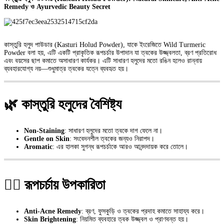
Remedy ও Ayurvedic Beauty Secret
কাস্তুরি হলুদ পাউডার (Kasturi Holud Powder), যাকে ইংরেজিতে Wild Turmeric
Powder বলা হয়, এটি একটি প্রাকৃতিক রূপচর্চার উপাদান যা ত্বকের উজ্জ্বলতা, ব্রণ প্রতিরোধ
এবং বয়সের ছাপ কমাতে অসাধারণ কার্যকর। এটি সাধারণ হলুদের মতো রঙিন হলেও রান্নায়
ব্যবহারযোগ্য নয়—শুধুমাত্র ত্বকের যত্নে ব্যবহৃত হয়।
🌿 কাস্তুরি হলুদের বৈশিষ্ট্য
Non-Staining
: সাধারণ হলুদের মতো ত্বকে দাগ ফেলে না।
Gentle on Skin
: সংবেদনশীল ত্বকের জন্যও নিরাপদ।
Aromatic
: এর হালকা সুগন্ধ রূপচর্চাকে আরও আনন্দদায়ক করে তোলে।
💆‍♀️ রূপচর্চায় উপকারিতা
Anti-Acne Remedy
: ব্রণ, ফুসকুড়ি ও ত্বকের প্রদাহ কমাতে সাহায্য করে।
Skin Brightening
: নিয়মিত ব্যবহারে ত্বক উজ্জ্বল ও প্রাণবন্ত হয়।