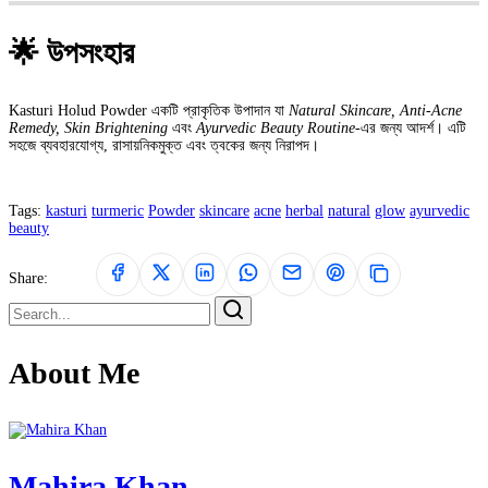
🌟 উপসংহার
Kasturi Holud Powder একটি প্রাকৃতিক উপাদান যা
Natural Skincare, Anti-Acne
Remedy, Skin Brightening
এবং
Ayurvedic Beauty Routine
-এর জন্য আদর্শ। এটি
সহজে ব্যবহারযোগ্য, রাসায়নিকমুক্ত এবং ত্বকের জন্য নিরাপদ।
Tags:
kasturi
turmeric
Powder
skincare
acne
herbal
natural
glow
ayurvedic
beauty
Share:
About Me
Mahira Khan