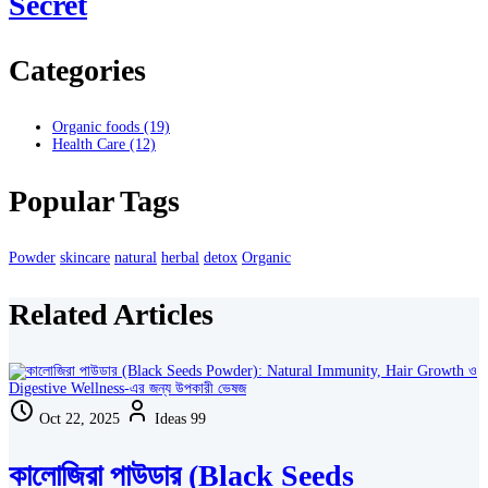
Secret
Categories
Organic foods
(19)
Health Care
(12)
Popular Tags
Powder
skincare
natural
herbal
detox
Organic
Related Articles
Oct 22, 2025
Ideas 99
কালোজিরা পাউডার (Black Seeds