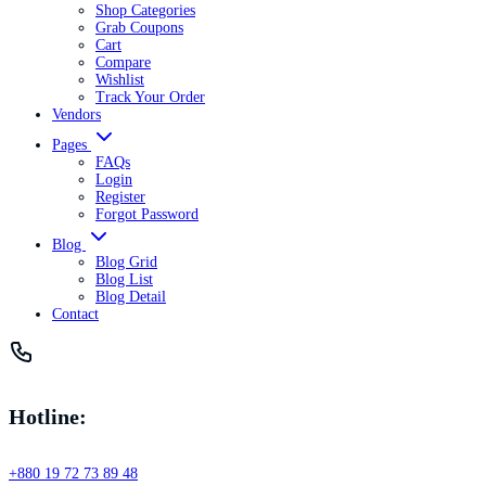
Shop Categories
Grab Coupons
Cart
Compare
Wishlist
Track Your Order
Vendors
Pages
FAQs
Login
Register
Forgot Password
Blog
Blog Grid
Blog List
Blog Detail
Contact
Hotline:
+880 19 72 73 89 48