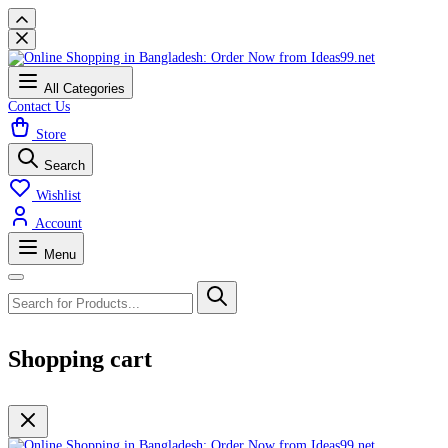
All Categories
Contact Us
Store
Search
Wishlist
Account
Menu
Shopping cart