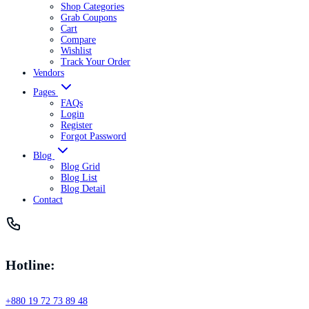
Shop Categories
Grab Coupons
Cart
Compare
Wishlist
Track Your Order
Vendors
Pages
FAQs
Login
Register
Forgot Password
Blog
Blog Grid
Blog List
Blog Detail
Contact
Hotline:
+880 19 72 73 89 48