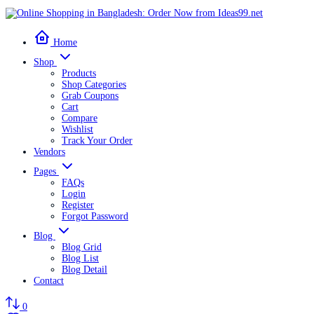
Home
Shop
Products
Shop Categories
Grab Coupons
Cart
Compare
Wishlist
Track Your Order
Vendors
Pages
FAQs
Login
Register
Forgot Password
Blog
Blog Grid
Blog List
Blog Detail
Contact
0