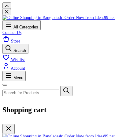
All Categories
Contact Us
Store
Search
Wishlist
Account
Menu
Shopping cart