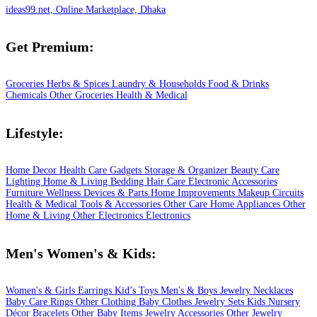
ideas99.net, Online Marketplace, Dhaka
Get Premium:
Groceries
Herbs & Spices
Laundry & Households
Food & Drinks
Chemicals
Other Groceries
Health & Medical
Lifestyle:
Home Decor
Health Care
Gadgets
Storage & Organizer
Beauty Care
Lighting
Home & Living
Bedding
Hair Care
Electronic Accessories
Furniture
Wellness
Devices & Parts
Home Improvements
Makeup
Circuits
Health & Medical
Tools & Accessories
Other Care
Home Appliances
Other
Home & Living
Other Electronics
Electronics
Men's Women's & Kids:
Women's & Girls
Earrings
Kid’s Toys
Men's & Boys
Jewelry
Necklaces
Baby Care
Rings
Other Clothing
Baby Clothes
Jewelry Sets
Kids
Nursery
Décor
Bracelets
Other Baby Items
Jewelry Accessories
Other Jewelry