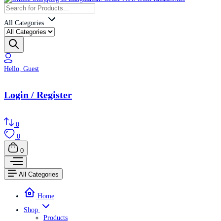
All Categories
Hello, Guest
Login / Register
0
0
0
All Categories
Home
Shop
Products