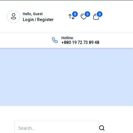
Hello, Guest
0
0
0
Login / Register
Hotline:
+880 19 72 73 89 48