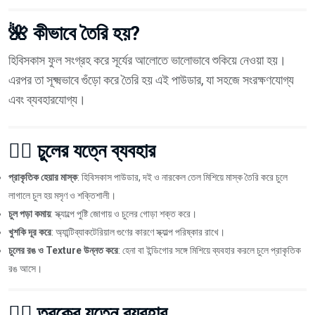
🌺 কীভাবে তৈরি হয়?
হিবিসকাস ফুল সংগ্রহ করে সূর্যের আলোতে ভালোভাবে শুকিয়ে নেওয়া হয়।
এরপর তা সূক্ষ্মভাবে গুঁড়ো করে তৈরি হয় এই পাউডার, যা সহজে সংরক্ষণযোগ্য
এবং ব্যবহারযোগ্য।
💇‍♀️ চুলের যত্নে ব্যবহার
প্রাকৃতিক হেয়ার মাস্ক
: হিবিসকাস পাউডার, দই ও নারকেল তেল মিশিয়ে মাস্ক তৈরি করে চুলে
লাগালে চুল হয় মসৃণ ও শক্তিশালী।
চুল পড়া কমায়
: স্ক্যাল্পে পুষ্টি জোগায় ও চুলের গোড়া শক্ত করে।
খুশকি দূর করে
: অ্যান্টিব্যাকটেরিয়াল গুণের কারণে স্ক্যাল্প পরিষ্কার রাখে।
চুলের রঙ ও Texture উন্নত করে
: হেনা বা ইন্ডিগোর সঙ্গে মিশিয়ে ব্যবহার করলে চুলে প্রাকৃতিক
রঙ আসে।
💆‍♀️ ত্বকের যত্নে ব্যবহার