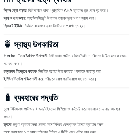
স্কিন গ্লো বাড়ায়
: হিবিসকাসে থাকা প্রাকৃতিক AHA ত্বকের মৃত কোষ দূর করে।
ব্রণ ও দাগ কমায়
: অ্যান্টিঅক্সিডেন্ট উপাদান ত্বকে ব্রণ ও দাগ হ্রাস করে।
স্কিন টাইটনিং
: নিয়মিত ব্যবহারে ত্বক টানটান ও প্রাণবন্ত হয়।
🍵 স্বাস্থ্য উপকারিতা
Herbal Tea তৈরিতে উপযোগী
: হিবিসকাস পাউডার দিয়ে তৈরি চা শরীরকে ডিটক্স করে ও হজমে
সহায়তা করে।
রক্তচাপ নিয়ন্ত্রণে সহায়ক
: নিয়মিত গ্রহণে উচ্চ রক্তচাপ কমাতে সাহায্য করে।
ইমিউন সিস্টেম শক্তিশালী করে
: শরীরকে রোগ প্রতিরোধে সহায়তা করে।
🧴 ব্যবহারের পদ্ধতি
চুলে
: হিবিসকাস পাউডার + জল/দই/তেল মিশিয়ে মাস্ক তৈরি করে সপ্তাহে ১-২ বার ব্যবহার
করুন।
ত্বকে
: মধু বা অ্যালোভেরা জেলের সঙ্গে মিশিয়ে ফেসপ্যাক হিসেবে ব্যবহার করুন।
চায়ে
: গরম জলে ১ চা চামচ পাউডার মিশিয়ে ৫ মিনিট রেখে ছেঁকে পান করুন।