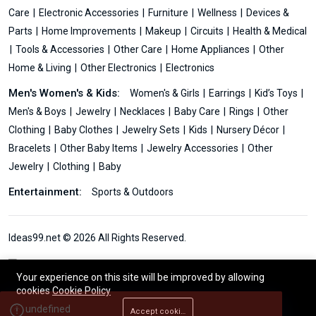
Care
Electronic Accessories
Furniture
Wellness
Devices &
Parts
Home Improvements
Makeup
Circuits
Health & Medical
Tools & Accessories
Other Care
Home Appliances
Other
Home & Living
Other Electronics
Electronics
Men's Women's & Kids:
Women's & Girls
Earrings
Kid’s Toys
Men's & Boys
Jewelry
Necklaces
Baby Care
Rings
Other
Clothing
Baby Clothes
Jewelry Sets
Kids
Nursery Décor
Bracelets
Other Baby Items
Jewelry Accessories
Other
Jewelry
Clothing
Baby
Entertainment:
Sports & Outdoors
Ideas99.net © 2026 All Rights Reserved.
Your experience on this site will be improved by allowing
cookies
Cookie Policy
Accept cookies