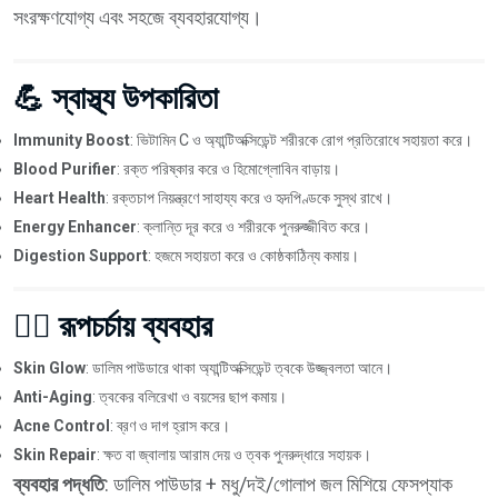
সংরক্ষণযোগ্য এবং সহজে ব্যবহারযোগ্য।
💪 স্বাস্থ্য উপকারিতা
Immunity Boost
: ভিটামিন C ও অ্যান্টিঅক্সিডেন্ট শরীরকে রোগ প্রতিরোধে সহায়তা করে।
Blood Purifier
: রক্ত পরিষ্কার করে ও হিমোগ্লোবিন বাড়ায়।
Heart Health
: রক্তচাপ নিয়ন্ত্রণে সাহায্য করে ও হৃদপিণ্ডকে সুস্থ রাখে।
Energy Enhancer
: ক্লান্তি দূর করে ও শরীরকে পুনরুজ্জীবিত করে।
Digestion Support
: হজমে সহায়তা করে ও কোষ্ঠকাঠিন্য কমায়।
💆‍♀️ রূপচর্চায় ব্যবহার
Skin Glow
: ডালিম পাউডারে থাকা অ্যান্টিঅক্সিডেন্ট ত্বকে উজ্জ্বলতা আনে।
Anti-Aging
: ত্বকের বলিরেখা ও বয়সের ছাপ কমায়।
Acne Control
: ব্রণ ও দাগ হ্রাস করে।
Skin Repair
: ক্ষত বা জ্বালায় আরাম দেয় ও ত্বক পুনরুদ্ধারে সহায়ক।
ব্যবহার পদ্ধতি
: ডালিম পাউডার + মধু/দই/গোলাপ জল মিশিয়ে ফেসপ্যাক