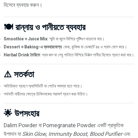
হিসেবে ব্যবহার করুন।
🍽️ রান্নায় ও পানীয়তে ব্যবহার
Smoothie ও Juice Mix
: স্মুদি বা জুসে মিশিয়ে পুষ্টিগুণ বাড়ানো যায়।
Dessert ও Baking-এ ব্যবহারযোগ্য
: কেক, কুকিজ বা ডেজার্টে রঙ ও স্বাদ যোগ করে।
Herbal Drink তৈরিতে
: গরম জল বা লেবু পানিতে মিশিয়ে ডিটক্স পানীয় হিসেবে গ্রহণ করা যায়।
⚠️ সতর্কতা
অতিরিক্ত গ্রহণে অ্যাসিডিটি বা পেটের সমস্যা হতে পারে।
গর্ভবতী নারীদের ক্ষেত্রে চিকিৎসকের পরামর্শ গ্রহণ করা উচিত।
🌟 উপসংহার
Dalim Powder বা Pomegranate Powder একটি প্রাকৃতিক
উপাদান যা
Skin Glow, Immunity Boost, Blood Purifier
এবং