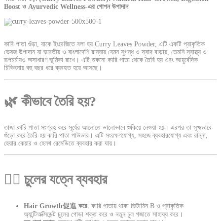
Boost ও Ayurvedic Wellness-এর গোপন উপাদান
কারি পাতা গুঁড়া, যাকে ইংরেজিতে বলা হয় Curry Leaves Powder, এটি একটি প্রাকৃতিক
ভেষজ উপাদান যা ভারতীয় ও বাংলাদেশি রান্নায় যেমন সুগন্ধ ও স্বাদ বাড়ায়, তেমনি স্বাস্থ্য ও
রূপচর্চায়ও অসাধারণ ভূমিকা রাখে। এটি শুকনো কারি পাতা থেকে তৈরি হয় এবং আয়ুর্বেদিক
চিকিৎসায় বহু বছর ধরে ব্যবহৃত হয়ে আসছে।
🌿 কীভাবে তৈরি হয়?
তাজা কারি পাতা সংগ্রহ করে সূর্যের আলোতে ভালোভাবে শুকিয়ে নেওয়া হয়। এরপর তা সূক্ষ্মভাবে
গুঁড়ো করে তৈরি হয় কারি পাতা পাউডার। এটি সংরক্ষণযোগ্য, সহজে ব্যবহারযোগ্য এবং রান্না,
হেয়ার কেয়ার ও হেলথ রেমেডিতে ব্যবহার করা যায়।
💇‍♀️ চুলের যত্নে ব্যবহার
Hair Growth促進 করে
: কারি পাতায় থাকা ভিটামিন B ও প্রাকৃতিক
অ্যান্টিঅক্সিডেন্ট চুলের গোড়া শক্ত করে ও নতুন চুল গজাতে সাহায্য করে।