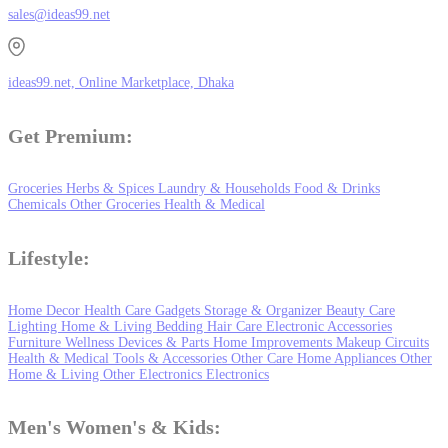
sales@ideas99.net
ideas99.net, Online Marketplace, Dhaka
Get Premium:
Groceries
Herbs & Spices
Laundry & Households
Food & Drinks
Chemicals
Other Groceries
Health & Medical
Lifestyle:
Home Decor
Health Care
Gadgets
Storage & Organizer
Beauty Care
Lighting
Home & Living
Bedding
Hair Care
Electronic Accessories
Furniture
Wellness
Devices & Parts
Home Improvements
Makeup
Circuits
Health & Medical
Tools & Accessories
Other Care
Home Appliances
Other
Home & Living
Other Electronics
Electronics
Men's Women's & Kids: