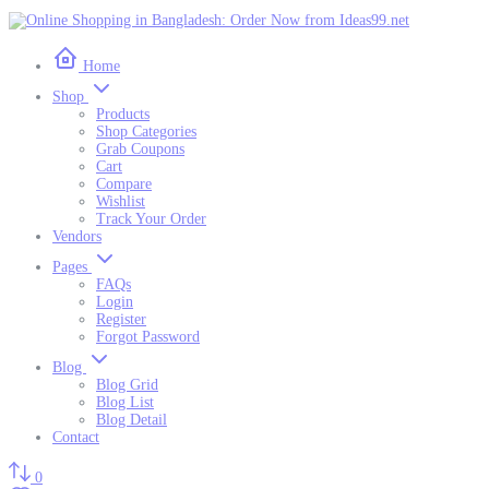
Home
Shop
Products
Shop Categories
Grab Coupons
Cart
Compare
Wishlist
Track Your Order
Vendors
Pages
FAQs
Login
Register
Forgot Password
Blog
Blog Grid
Blog List
Blog Detail
Contact
0