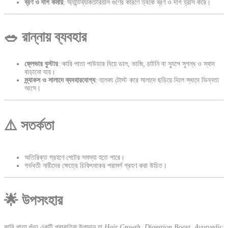
ব্রণ ও দাগ কমায়
: অ্যান্টিব্যাকটেরিয়াল গুণের কারণে ত্বকে ব্রণ ও দাগ হ্রাস করে।
🥗 রান্নায় ব্যবহার
ফ্লেভার বুস্টার
: কারি পাতা পাউডার দিয়ে ডাল, ভাজি, চাটনি বা স্যুপে সুগন্ধ ও স্বাদ
বাড়ানো যায়।
স্ন্যাকস ও সালাদে ব্যবহারযোগ্য
: হালকা টোস্ট করে সালাদে ছড়িয়ে দিলে স্বাদে ভিন্নতা
আসে।
⚠️ সতর্কতা
অতিরিক্ত গ্রহণে পেটের সমস্যা হতে পারে।
গর্ভবতী নারীদের ক্ষেত্রে চিকিৎসকের পরামর্শ গ্রহণ করা উচিত।
🌟 উপসংহার
কারি পাতা গুঁড়া একটি প্রাকৃতিক উপাদান যা
Hair Growth, Digestion Boost, Ayurvedic