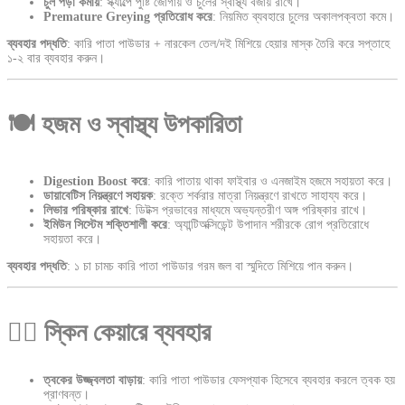
চুল পড়া কমায়
: স্ক্যাল্পে পুষ্টি জোগায় ও চুলের স্বাস্থ্য বজায় রাখে।
Premature Greying প্রতিরোধ করে
: নিয়মিত ব্যবহারে চুলের অকালপক্বতা কমে।
ব্যবহার পদ্ধতি
: কারি পাতা পাউডার + নারকেল তেল/দই মিশিয়ে হেয়ার মাস্ক তৈরি করে সপ্তাহে
১-২ বার ব্যবহার করুন।
🍽️ হজম ও স্বাস্থ্য উপকারিতা
Digestion Boost করে
: কারি পাতায় থাকা ফাইবার ও এনজাইম হজমে সহায়তা করে।
ডায়াবেটিস নিয়ন্ত্রণে সহায়ক
: রক্তে শর্করার মাত্রা নিয়ন্ত্রণে রাখতে সাহায্য করে।
লিভার পরিষ্কার রাখে
: ডিটক্স প্রভাবের মাধ্যমে অভ্যন্তরীণ অঙ্গ পরিষ্কার রাখে।
ইমিউন সিস্টেম শক্তিশালী করে
: অ্যান্টিঅক্সিডেন্ট উপাদান শরীরকে রোগ প্রতিরোধে
সহায়তা করে।
ব্যবহার পদ্ধতি
: ১ চা চামচ কারি পাতা পাউডার গরম জল বা স্মুদিতে মিশিয়ে পান করুন।
💆‍♀️ স্কিন কেয়ারে ব্যবহার
ত্বকের উজ্জ্বলতা বাড়ায়
: কারি পাতা পাউডার ফেসপ্যাক হিসেবে ব্যবহার করলে ত্বক হয়
প্রাণবন্ত।