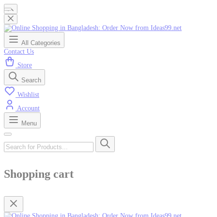
All Categories
Contact Us
Store
Search
Wishlist
Account
Menu
Shopping cart