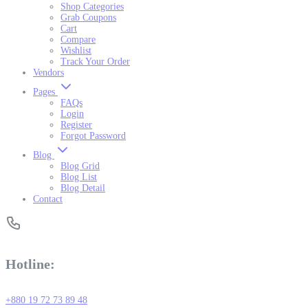
Shop Categories
Grab Coupons
Cart
Compare
Wishlist
Track Your Order
Vendors
Pages
FAQs
Login
Register
Forgot Password
Blog
Blog Grid
Blog List
Blog Detail
Contact
Hotline:
+880 19 72 73 89 48