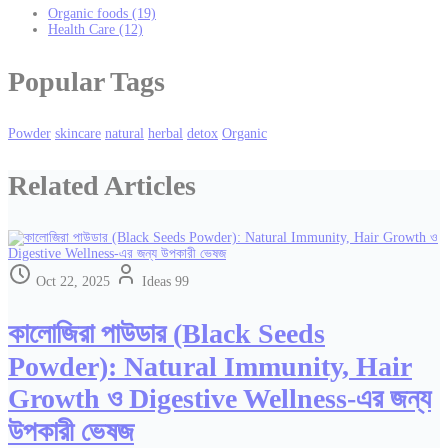
Organic foods
(19)
Health Care
(12)
Popular Tags
Powder
skincare
natural
herbal
detox
Organic
Related Articles
Oct 22, 2025
Ideas 99
কালোজিরা পাউডার (Black Seeds
Powder): Natural Immunity, Hair
Growth ও Digestive Wellness-এর জন্য
উপকারী ভেষজ