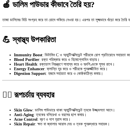
🍎 ডালিম পাউডার কীভাবে তৈরি হয়?
তাজা ডালিমের বিচি সংগ্রহ করে তা রোদে শুকিয়ে নেওয়া হয়। এরপর তা সূক্ষ্মভাবে গুঁড়ো করে তৈরি 
💪 স্বাস্থ্য উপকারিতা
Immunity Boost
: ভিটামিন C ও অ্যান্টিঅক্সিডেন্ট শরীরকে রোগ প্রতিরোধে সহায়তা 
Blood Purifier
: রক্ত পরিষ্কার করে ও হিমোগ্লোবিন বাড়ায়।
Heart Health
: রক্তচাপ নিয়ন্ত্রণে সাহায্য করে ও হৃদপিণ্ডকে সুস্থ রাখে।
Energy Enhancer
: ক্লান্তি দূর করে ও শরীরকে পুনরুজ্জীবিত করে।
Digestion Support
: হজমে সহায়তা করে ও কোষ্ঠকাঠিন্য কমায়।
💆‍♀️ রূপচর্চায় ব্যবহার
Skin Glow
: ডালিম পাউডারে থাকা অ্যান্টিঅক্সিডেন্ট ত্বকে উজ্জ্বলতা আনে।
Anti-Aging
: ত্বকের বলিরেখা ও বয়সের ছাপ কমায়।
Acne Control
: ব্রণ ও দাগ হ্রাস করে।
Skin Repair
: ক্ষত বা জ্বালায় আরাম দেয় ও ত্বক পুনরুদ্ধারে সহায়ক।