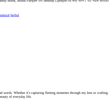
nity Boost, Blood Purifier
এবং
Healthy Lifestyle
-এর জন্য আদর্শ। এটি সহজে ব্যবহারযোগ
natural
herbal
nd words. Whether it's capturing fleeting moments through my lens or crafting e
beauty of everyday life.