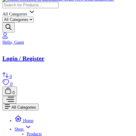
All Categories
Hello, Guest
Login / Register
0
0
0
All Categories
Home
Shop
Products