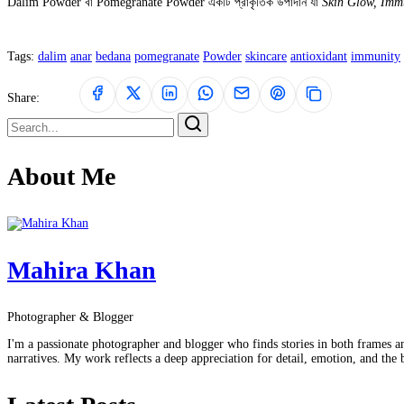
Dalim Powder বা Pomegranate Powder একটি প্রাকৃতিক উপাদান যা
Skin Glow, Immu
Tags:
dalim
anar
bedana
pomegranate
Powder
skincare
antioxidant
immunity
Share:
About Me
Mahira Khan
Photographer & Blogger
I'm a passionate photographer and blogger who finds stories in both frames a
narratives. My work reflects a deep appreciation for detail, emotion, and the 