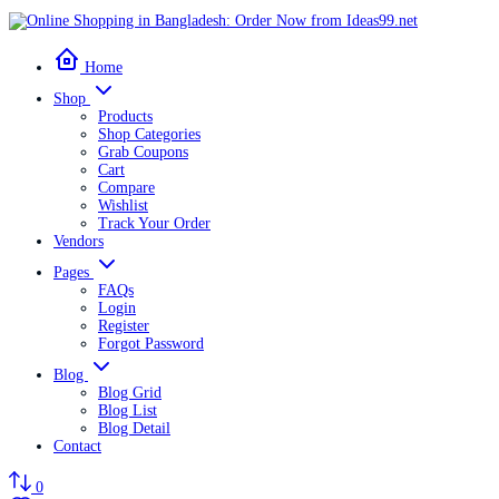
Home
Shop
Products
Shop Categories
Grab Coupons
Cart
Compare
Wishlist
Track Your Order
Vendors
Pages
FAQs
Login
Register
Forgot Password
Blog
Blog Grid
Blog List
Blog Detail
Contact
0