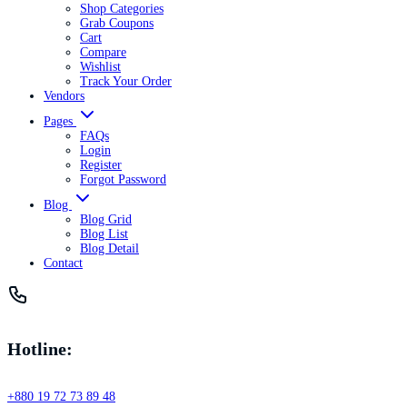
Shop Categories
Grab Coupons
Cart
Compare
Wishlist
Track Your Order
Vendors
Pages
FAQs
Login
Register
Forgot Password
Blog
Blog Grid
Blog List
Blog Detail
Contact
Hotline:
+880 19 72 73 89 48