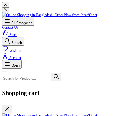
All Categories
Contact Us
Store
Search
Wishlist
Account
Menu
Shopping cart