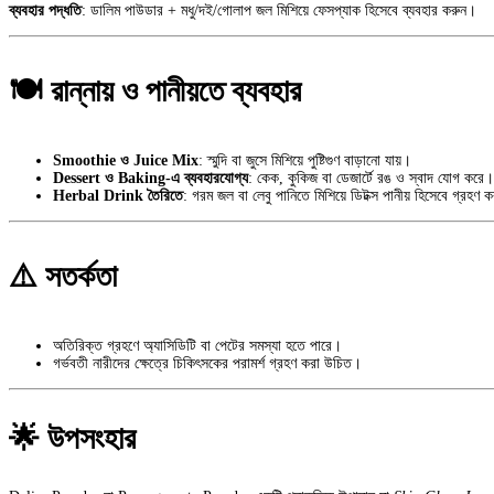
ব্যবহার পদ্ধতি
: ডালিম পাউডার + মধু/দই/গোলাপ জল মিশিয়ে ফেসপ্যাক হিসেবে ব্যবহার করুন।
🍽️ রান্নায় ও পানীয়তে ব্যবহার
Smoothie ও Juice Mix
: স্মুদি বা জুসে মিশিয়ে পুষ্টিগুণ বাড়ানো যায়।
Dessert ও Baking-এ ব্যবহারযোগ্য
: কেক, কুকিজ বা ডেজার্টে রঙ ও স্বাদ যোগ করে।
Herbal Drink তৈরিতে
: গরম জল বা লেবু পানিতে মিশিয়ে ডিটক্স পানীয় হিসেবে গ্রহণ 
⚠️ সতর্কতা
অতিরিক্ত গ্রহণে অ্যাসিডিটি বা পেটের সমস্যা হতে পারে।
গর্ভবতী নারীদের ক্ষেত্রে চিকিৎসকের পরামর্শ গ্রহণ করা উচিত।
🌟 উপসংহার