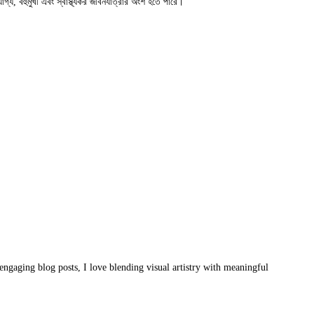
্য, বহুমুখী এবং স্বাস্থ্যকর জীবনযাত্রার অংশ হতে পারে।
ngaging blog posts, I love blending visual artistry with meaningful