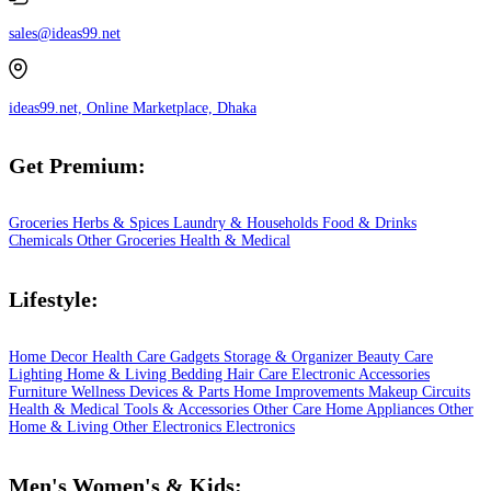
sales@ideas99.net
ideas99.net, Online Marketplace, Dhaka
Get Premium:
Groceries
Herbs & Spices
Laundry & Households
Food & Drinks
Chemicals
Other Groceries
Health & Medical
Lifestyle:
Home Decor
Health Care
Gadgets
Storage & Organizer
Beauty Care
Lighting
Home & Living
Bedding
Hair Care
Electronic Accessories
Furniture
Wellness
Devices & Parts
Home Improvements
Makeup
Circuits
Health & Medical
Tools & Accessories
Other Care
Home Appliances
Other
Home & Living
Other Electronics
Electronics
Men's Women's & Kids: