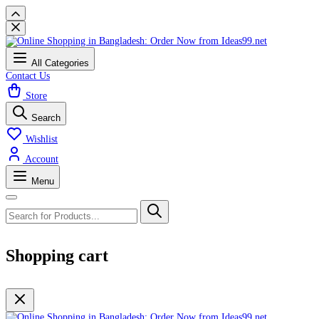
All Categories
Contact Us
Store
Search
Wishlist
Account
Menu
Shopping cart