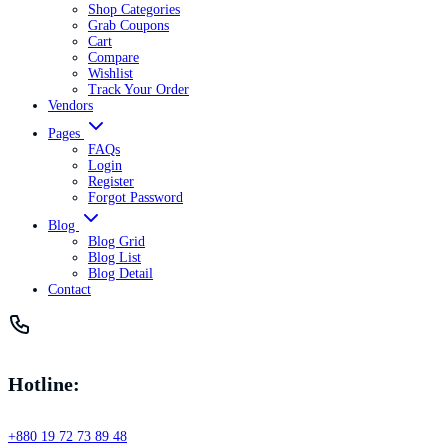
Shop Categories
Grab Coupons
Cart
Compare
Wishlist
Track Your Order
Vendors
Pages
FAQs
Login
Register
Forgot Password
Blog
Blog Grid
Blog List
Blog Detail
Contact
Hotline:
+880 19 72 73 89 48