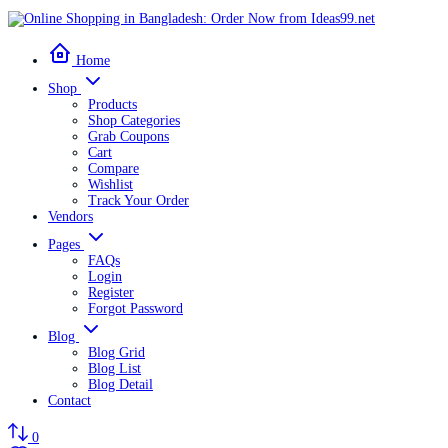
Home
Shop
Products
Shop Categories
Grab Coupons
Cart
Compare
Wishlist
Track Your Order
Vendors
Pages
FAQs
Login
Register
Forgot Password
Blog
Blog Grid
Blog List
Blog Detail
Contact
0