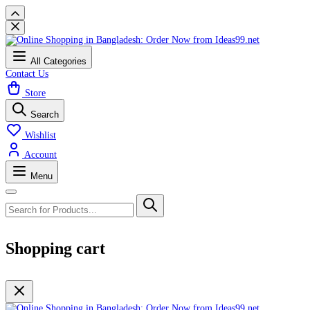
All Categories
Contact Us
Store
Search
Wishlist
Account
Menu
Shopping cart