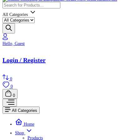
All Categories
Hello, Guest
Login / Register
0
0
0
All Categories
Home
Shop
Products