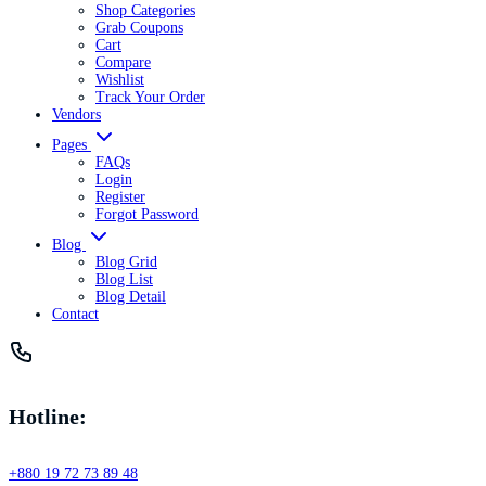
Shop Categories
Grab Coupons
Cart
Compare
Wishlist
Track Your Order
Vendors
Pages
FAQs
Login
Register
Forgot Password
Blog
Blog Grid
Blog List
Blog Detail
Contact
Hotline:
+880 19 72 73 89 48