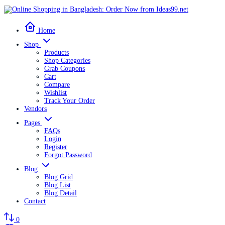
Home
Shop
Products
Shop Categories
Grab Coupons
Cart
Compare
Wishlist
Track Your Order
Vendors
Pages
FAQs
Login
Register
Forgot Password
Blog
Blog Grid
Blog List
Blog Detail
Contact
0