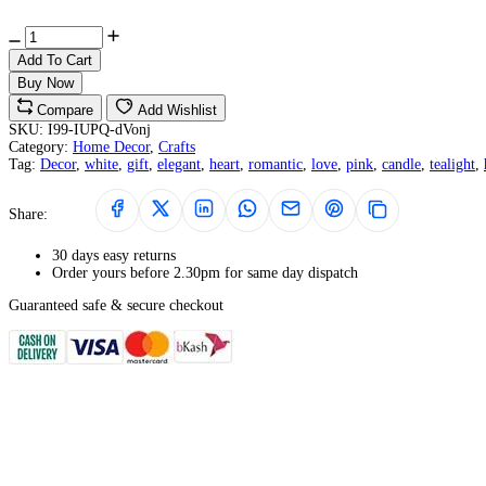
Add To Cart
Buy Now
Compare
Add Wishlist
SKU:
I99-IUPQ-dVonj
Category:
Home Decor
,
Crafts
Tag:
Decor
,
white
,
gift
,
elegant
,
heart
,
romantic
,
love
,
pink
,
candle
,
tealight
,
Share:
30 days easy returns
Order yours before 2.30pm for same day dispatch
Guaranteed safe & secure checkout