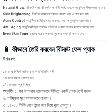
Natural Glow
: বিটরুটে থাকা বিটালেইন ও ভিটামিন C ত্বকে প্রাকৃতিক উজ্জ্বলতা আনে।
Skin Brightening
: নিয়মিত ব্যবহারে ত্বকের কালচে ভাব ও দাগ কমে যায়।
Acne Control
: অ্যান্টিব্যাকটেরিয়াল গুণের কারণে ব্রণ ও ফুসকুড়ি হ্রাস পায়।
Anti-Aging
: অ্যান্টিঅক্সিডেন্ট ত্বকের বলিরেখা ও বয়সের ছাপ কমাতে সাহায্য করে।
Even Skin Tone
: ত্বকের রঙের অসমতা দূর করে সমান টোন এনে দেয়।
🧴 কীভাবে তৈরি করবেন বিটরুট ফেস প্যাক
উপকরণ:
১ চা চামচ বিটরুট পাউডার বা কাঁচা বিটরুট পেস্ট
১ চা চামচ দই বা গোলাপ জল
১/২ চা চামচ মধু (ঐচ্ছিক)
পদ্ধতি:
১. সব উপকরণ ভালোভাবে মিশিয়ে একটি পেস্ট তৈরি করুন।
২. পরিষ্কার মুখে সমানভাবে লাগান।
৩. ১৫-২০ মিনিট রেখে ঠান্ডা জল দিয়ে ধুয়ে ফেলুন।