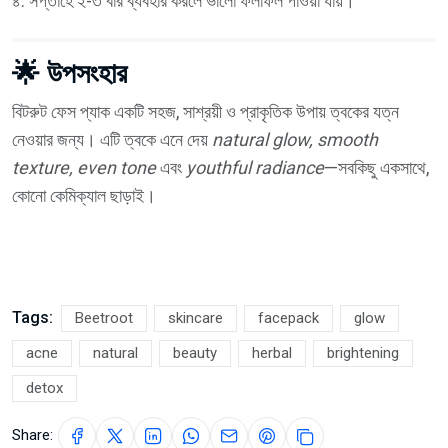
৪. সপ্তাহে ২-৩ বার ব্যবহার করলে ভালো ফলাফল পাওয়া যায়।
🌟 উপসংহার
বিটরুট ফেস প্যাক একটি সহজ, সাশ্রয়ী ও প্রাকৃতিক উপায় ত্বকের যত্ন
নেওয়ার জন্য। এটি ত্বকে এনে দেয়
natural glow, smooth
texture, even tone
এবং
youthful radiance
—সবকিছু একসাথে,
কোনো কেমিক্যাল ছাড়াই।
Tags:
Beetroot
skincare
facepack
glow
acne
natural
beauty
herbal
brightening
detox
Share: